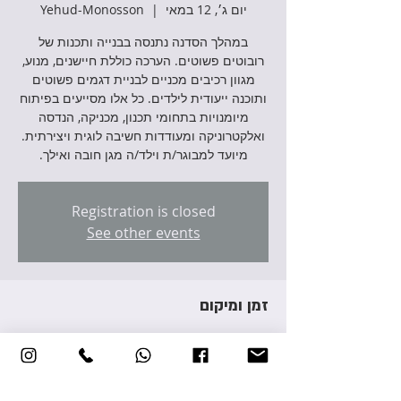
יום ג׳, 12 במאי
  |  
Yehud-Monosson
במהלך הסדנה נתנסה בבנייה ותכנות של
רובוטים פשוטים. הערכה כוללת חיישנים, מנוע,
מגוון רכיבים מכניים לבניית דגמים פשוטים
ותוכנה ייעודית לילדים. כל אלו מסייעים בפיתוח
מיומנויות בתחומי תכנון, מכניקה, הנדסה
ואלקטרוניקה ומעודדות חשיבה לוגית ויצירתית.
מיועד למבוגר/ת וילד/ה מגן חובה ואילך.
Registration is closed
See other events
זמן ומיקום
12 במאי 2026, 16:30 – 19:00
Yehud-Monosson, Avraham Giron St 3,
Yehud-Monosson, Israel