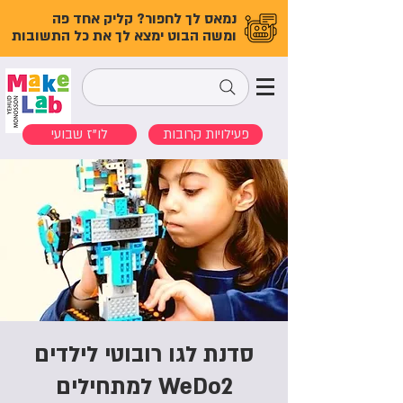
נמאס לך לחפור? קליק אחד פה
ומשה הבוט ימצא לך את כל התשובות
פעילויות קרובות
לו"ז שבועי
סדנת לגו רובוטי לילדים
WeDo2 למתחילים