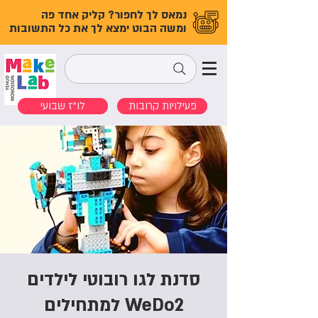
נמאס לך לחפור? קליק אחד פה
ומשה הבוט ימצא לך את כל התשובות
פעילויות קרובות
לו"ז שבועי
סדנת לגו רובוטי לילדים
WeDo2 למתחילים