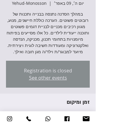
יום ה׳, 09 באפר׳
  |  
Yehud-Monosson
במהלך הסדנה נתנסה בבנייה ותכנות של
רובוטים פשוטים. הערכה כוללת חיישנים, מנוע,
מגוון רכיבים מכניים לבניית דגמים פשוטים
ותוכנה ייעודית לילדים. כל אלו מסייעים בפיתוח
מיומנויות בתחומי תכנון, מכניקה, הנדסה
ואלקטרוניקה ומעודדות חשיבה לוגית ויצירתית.
מיועד למבוגר/ת וילד/ה מגן חובה ואילך.
Registration is closed
See other events
זמן ומיקום
09 באפר׳ 2026, 17:00 – 19:30
Yehud-Monosson, Avraham Giron St 3,
Yehud-Monosson, Israel