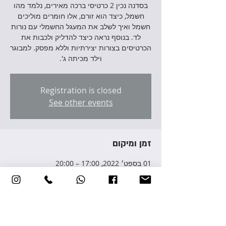
בסדנה נכין 2 כרטיסי ברכה מאירים, נלמד מהו
חשמל, כיצד הוא זורם, אלו חומרים מוליכים
חשמל ואיך לשלב את המעגל החשמלי עם נורות
לד. בנוסף נראה כיצד להדליק ולכבות את
הכרטיסים בצורות יצירתיות וללא מפסק. למבוגר
וילד מכיתה ג'.
Registration is closed
See other events
זמן ומיקום
01 בספט׳ 2022, 17:00 – 20:00
Yehud-Monosson, Avraham Giron St 3,
Yehud-Monosson, Israel