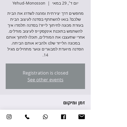
יום ד׳, 29 במאי
  |  
Yehud-Monosson
מחפשים דרך יצירתית ומהנה לשדרג את הבית
שלכם? בואו להשתתף בסדנה לעיצוב הבית
בעזרת מכונה לחיתוך לייזר! בסדנה תלמדו איך
להשתמש בתוכנת אינקסקייפ לעיצוב מודלים.
אחרי שתעצבו את המודלים, תוכלו לחתוך אותם
במכונה הלייזר שלנו ולהביא אותם הביתה.
הסדנה מיועדת למבוגרים ונוער מתחילים מגיל
14.
Registration is closed
See other events
זמן ומיקום
29 במאי 2024, 10:00 – 13:00
Yehud-Monosson, Avraham Giron St 3,
Yehud-Monosson, Israel