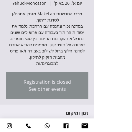
יום א׳, 26 באוק׳
  |  
Yehud-Monosson
מרכז החדשנות MakeLab מזמין אתכם/ן
בסדנה נכיר ונתנסה עם הרתכת, נלמד את
יסודות הריתוך בעבודה עם פרופילים שונים
ונתרגל את עקרונות החיבור בין סוגי חומרים,
בעבודה על תוצר קטן. מוזמנים להביא אתכם
לסדנה חלקי ברזל לשילוב בעבודה ו/או פריט
למבוגרים/ות
Registration is closed
See other events
זמן ומיקום
26 באוק׳ 2025, 18:00 – 20:00
Yehud-Monosson, Avraham Giron St 3,