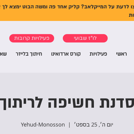
ו לדעת על המייקלאב? קליק אחד פה ומשה הבוט ימצא לך 
ת
לו"ז שבועי
פעילויות קרובות
ראשי
פעילויות
קורס ארדואינו
חיתוך בלייזר
שאל
דנת חשיפה לריתוך
יום ה׳, 25 בספט׳
  |  
Yehud-Monosson