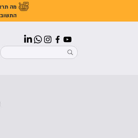
מה תרצ
התשובו
ס