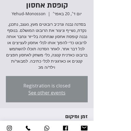
קופסת אחסון
יום ד׳, 20 באפר׳
  |  
Yehud-Monosson
בסדנה נבנה ונרכיב רובוטים מעץ, נעצב, נתכנן,
נקדח, נשייף וניצור את הרובוט המושלם. בנוסף
נבנה קופסת אחסון שנחתכה בלייזר ונחבר אותה
לרובוט כדי להפוך אותו לכלי אחסון לעציצים או
לכל דבר אחר. לאחר הסדנה תוכלו להשתמש
ברובוט כאדנית קטנה, כלי משחק לאחסון חפצים
קטנים או כארגונית לכלי כתיבה. למבוגר/ת
וילד/ה מכ
Registration is closed
See other events
זמן ומיקום
20 באפר׳ 2022, 17:00 – 20:00