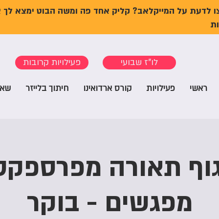
ו לדעת על המייקלאב? קליק אחד פה ומשה הבוט ימצא לך 
ת
לו"ז שבועי
פעילויות קרובות
ראשי
פעילויות
קורס ארדואינו
חיתוך בלייזר
שאל
וף תאורה מפרספקס
מפגשים - בוקר