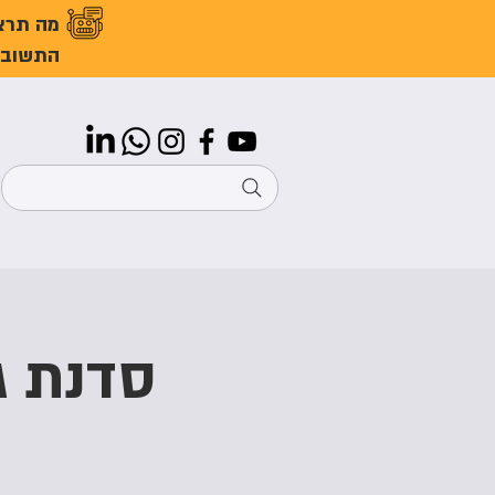
מה תרצ
התשובו
סדנת ג