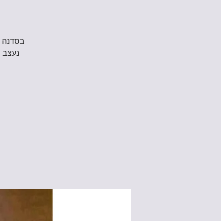
בסדנה נ
נעצב מ