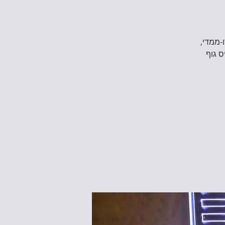
-ממדי,
ס גוף