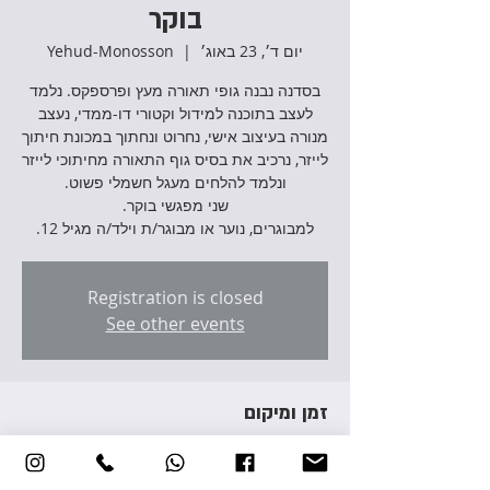
בוקר
יום ד׳, 23 באוג׳
  |  
Yehud-Monosson
בסדנה נבנה גופי תאורה מעץ ופרספקס. נלמד
לעצב בתוכנה למידול וקטורי דו-ממדי, נעצב
מנורה בעיצוב אישי, נחרוט ונחתוך במכונת חיתוך
לייזר, נרכיב את בסיס גוף התאורה מחיתוכי לייזר
למבוגרים, נוער או מבוגר/ת וילד/ה מגיל 12.
Registration is closed
See other events
זמן ומיקום
23 באוג׳ 2023, 10:00 – 12:30
Yehud-Monosson, Avraham Giron St 3,