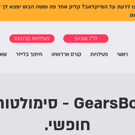
ו לדעת על המייקלאב? קליק אחד פה ומשה הבוט ימצא לך 
ת
לו"ז שבועי
פעילויות קרובות
ראשי
פעילויות
קורס ארדואינו
חיתוך בלייזר
שאל
סדנת GearsBot - סימ
חופשי.