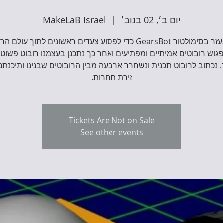
יום ב׳, 02 בנוב׳
  |  
MakeLaB Israel
בסדנה נעזר בסימולטור GearsBot כדי לפסוע צעדים ראשונים לתוך עול
גוש רובוטים אמיתיים ומפתיעים ואחר כך נתכנן בעצמנו רובוט פשוט
 נכתוב לרובוט תכנית ונשחרר ארבעה מבין הרובוטים שבנינו ותיכנתנו
זירת תחרות.
Tickets Are Not on Sale
See other events