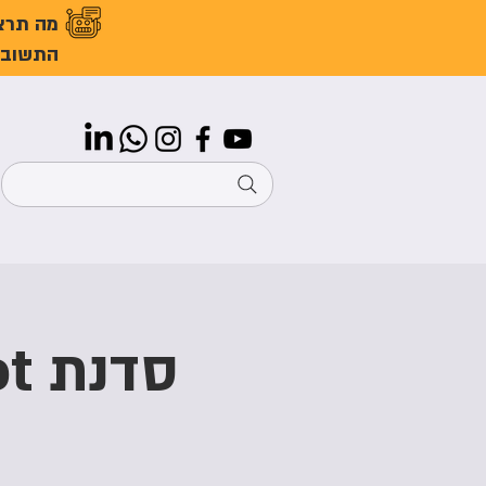
מה תרצ
התשובו