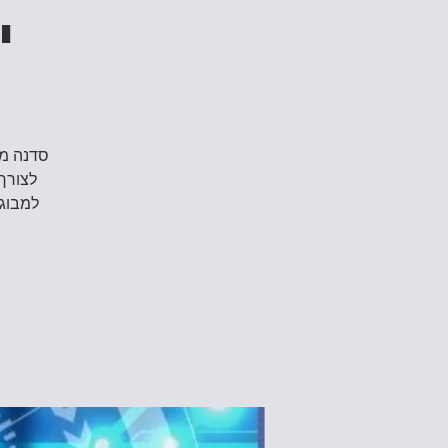
י
לצורך 
למבוגרים (16 ומעלה) שרוצים להתחיל ול