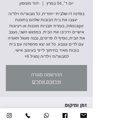
יום ד׳, 04 במרץ
  |  
יהוד מונוסון
בסדנה דו-שלבית ייחודית, כל מבוגר/ת וילד/ה
יעצבו את בית הבובות שלהם בתוכנת
Inkscape, בעזרת תבניות מוכנות או רעיונות
אישיים וירכיבו את הבית. במפגש השני, נעצב
את הבית, נוסיף לו פריטים, נבנה מעגל תאורה
עם לדים ונצבע. כל זוג יצא מהסדנה עם בית
בובות מאיר בחיתוך לייזר בעיצוב אישי.
למבוגר/ת וילד/ה (מגיל 6+
ההרשמה סגורה
אירועים אחרים
זמן ומיקום
04 במרץ 2026, 17:00 – 20:00
יהוד מונוסון, אברהם גירון 3, יהוד מונוסון, ישראל