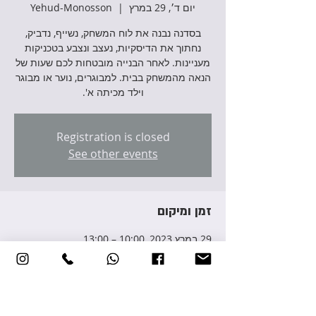
יום ד׳, 29 במרץ
  |  
Yehud-Monosson
בסדנה נבנה את לוח המשחק, נשייף, נדביק,
נחתוך את הדיסקיות, נעצב ונצבע בטכניקות
מעניינות. לאחר הבנייה מובטחות לכם שעות של
הנאה מהמשחק בבית. למבוגרים, נוער או מבוגר
וילד מכיתה א'.
Registration is closed
See other events
זמן ומיקום
29 במרץ 2023, 10:00 – 13:00
Yehud-Monosson, Avraham Giron St 3,
Yehud-Monosson, Israel