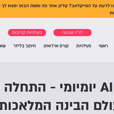
ו לדעת על המייקלאב? קליק אחד פה ומשה הבוט ימצא לך 
ת
לו"ז שבועי
פעילויות קרובות
ראשי
פעילויות
קורס ארדואינו
חיתוך בלייזר
שאל
סדנת AI יומיומי - התחל
לם הבינה המלאכות