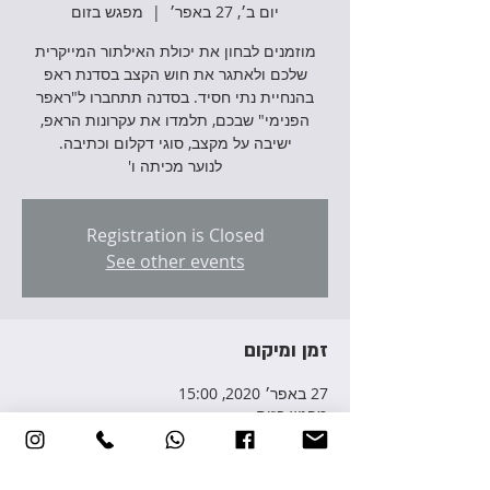
יום ב׳, 27 באפר׳
  |  
מפגש בזום
מוזמנים לבחון את יכולת האילתור המייקרית
שלכם ולאתגר את חוש הקצב בסדנת ראפ
בהנחיית נתי חסיד. בסדנה תתחברו ל"ראפר
הפנימי" שבכם, תלמדו את עקרונות הראפ,
לנוער מכיתה ו'
Registration is Closed
See other events
זמן ומיקום
27 באפר׳ 2020, 15:00
מפגש בזום
פרטי האירוע