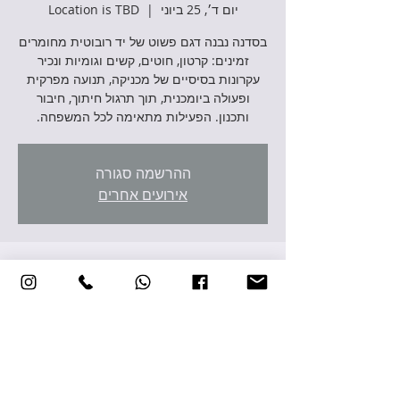
יום ד׳, 25 ביוני
  |  
Location is TBD
בסדנה נבנה דגם פשוט של יד רובוטית מחומרים
זמינים: קרטון, חוטים, קשים וגומיות ונכיר
עקרונות בסיסיים של מכניקה, תנועה מפרקית
ופעולה ביומכנית, תוך תרגול חיתוך, חיבור
ותכנון. הפעילות מתאימה לכל המשפחה.
ההרשמה סגורה
אירועים אחרים
זמן ומיקום
25 ביוני 2025, 16:00 – 17:00
Location is TBD
שיתוף