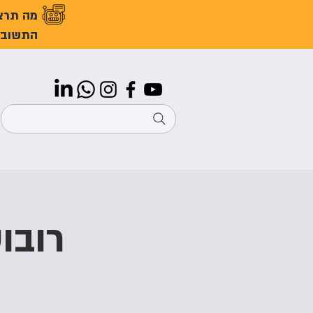
מה תרצ
התשובו
רובו