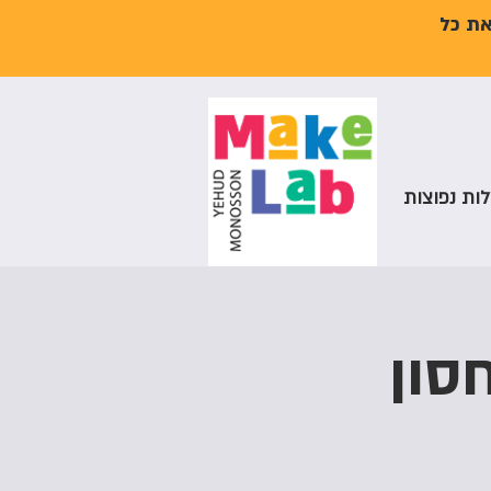
את כל
ות נפוצות
סון