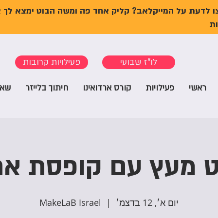
ו לדעת על המייקלאב? קליק אחד פה ומשה הבוט ימצא לך 
ת
לו"ז שבועי
פעילויות קרובות
ראשי
פעילויות
קורס ארדואינו
חיתוך בלייזר
שאל
ט מעץ עם קופסת אח
יום א׳, 12 בדצמ׳
  |  
MakeLaB Israel