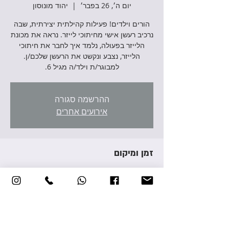
יום ה׳, 26 בפבר׳
  |  
יהוד מונוסון
הורים וילדים! פעילות קהילתית יצירתית, שבה
נרכיב רעשן אישי מחיתוכי לייזר. נראה את מכונת
הלייזר בפעולה, נלמד איך לחבר את חיתוכי
הלייזר, נצבע ונקשט את הרעשן שלכם/ן.
למבוגר/ת וילד/ה מגיל 6.
ההרשמה סגורה
אירועים אחרים
זמן ומיקום
26 בפבר׳ 2026, 16:00 – 17:00
יהוד מונוסון, אברהם גירון 3, יהוד מונוסון, ישראל