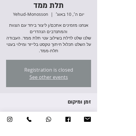
תלת ממד
יום ה׳, 10 באוג׳
  |  
Yehud-Monosson
אנחנו מזמינים אתכם/ן ליצור ביחד עם הצוות
שלנו שלט לדלת בשילוב עטי תלת ממד. העבודה
על השלט תכלול חיתוך טקסט בלייזר ומילוי בעטי
תלת-ממד.
Registration is closed
See other events
זמן ומיקום
10 באוג׳ 2023, 16:30 – 19:30
Yehud-Monosson, Avraham Giron St 3,
Yehud-Monosson, Israel