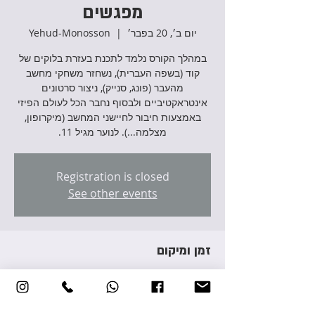
מפגשים
יום ב׳, 20 בפבר׳
  |  
Yehud-Monosson
במהלך הקורס נלמד לתכנת בעזרת בלוקים של
קוד (בשפה העברית), נשחזר משחקי מחשב
מהעבר (פונג, סנייק), ניצור סרטונים
אינטראקטיביים ולבסוף נחבר הכל לעולם הפיזי
באמצעות חיבור לחיישני המחשב (מיקרופון,
מצלמה...). לנוער מגיל 11.
Registration is closed
See other events
זמן ומיקום
20 בפבר׳ 2023, 17:00 – 20:00
Yehud-Monosson, Avraham Giron St 3,
Yehud-Monosson, Israel