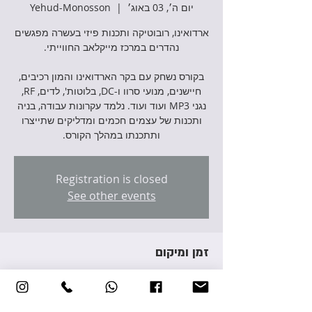
יום ה׳, 03 באוג׳
  |  
Yehud-Monosson
ארדואינו, רובוטיקה ותכנות פיזי בעשרה מפגשים
בקורס נשחק עם בקר הארדואינו והמון רכיבים,
חיישנים, מנועי סרוו ו-DC, בלוטות', לדים, RF,
נגני MP3 ועוד ועוד. נלמד עקרונות עבודה, בניה
ותכנות של עצמים חכמים ומדליקים שתייצרו
ותתכנתו במהלך הקורס.
Registration is closed
See other events
זמן ומיקום
03 באוג׳ 2023, 18:00 – 20:30
Yehud-Monosson, Avraham Giron St 3,
Yehud-Monosson, Israel