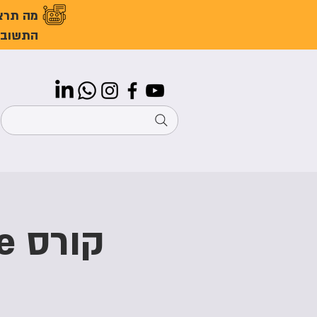
מה תרצ
התשובו
קורס Onshape בארבעה מפגשים