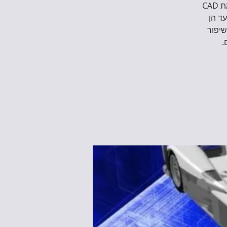
במהלך הקורס נצלול אל יסודות המידול בתלת-ממד עם Onshape, פלטפורמת CAD
ד הן
שיפור