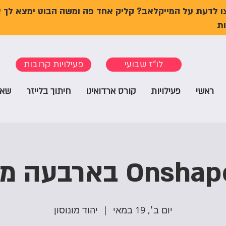
ו לדעת על המייקלאב? קליק אחד פה ומשה הבוט ימצא לך 
ת
לו"ז שבועי
פעילויות קרובות
ראשי
פעילויות
קורס ארדואינו
חיתוך בלייזר
שאל
יום ב׳, 19 במאי
  |  
יהוד מונוסון