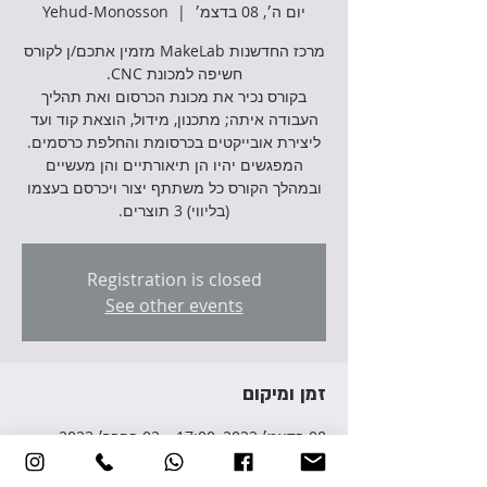
יום ה׳, 08 בדצמ׳
  |  
Yehud-Monosson
מרכז החדשנות MakeLab מזמין אתכם/ן לקורס
בקורס נכיר את מכונת הכרסום ואת תהליך
העבודה איתה; מתכנון, מידול, הוצאת קוד ועד
המפגשים יהיו הן תיאורתיים והן מעשיים
ובמהלך הקורס כל משתתף יצור ויכרסם בעצמו
(בליווי) 3 תוצרים.
Registration is closed
See other events
זמן ומיקום
08 בדצמ׳ 2022, 17:00 – 02 בפבר׳ 2023,
20:00
Yehud-Monosson, Avraham Giron St 3,