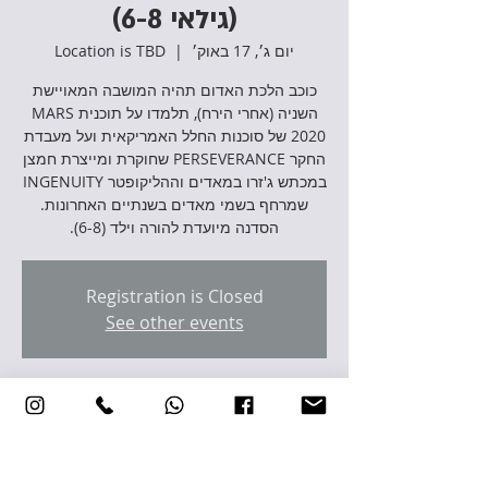
(גילאי 6-8)
יום ג׳, 17 באוק׳
  |  
Location is TBD
כוכב הלכת האדום תהיה המושבה המאויישת
השניה (אחרי הירח), תלמדו על תוכנית MARS
2020 של סוכנות החלל האמריקאית ועל מעבדת
החקר PERSEVERANCE שחוקרת ומייצרת חמצן
במכתש ג'זרו במאדים וההליקופטר INGENUITY
שמרחף בשמי מאדים בשנתיים האחרונות.
הסדנה מיועדת להורה וילד (6-8).
Registration is Closed
See other events
זמן ומיקום
17 באוק׳ 2023, 17:00 – 19:00
Location is TBD