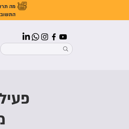
מה תרצ
התשובו
פעילו
מ