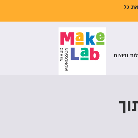
את כל
ות נפוצות
וך