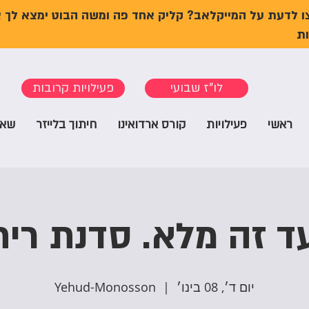
ו לדעת על המייקלאב? קליק אחד פה ומשה הבוט ימצא לך 
ת
לו"ז שבועי
פעילויות קרובות
ראשי
פעילויות
קורס ארדואינו
חיתוך בלייזר
שאל
ד זה מלא. סדנת רית
יום ד׳, 08 בינו׳
  |  
Yehud-Monosson