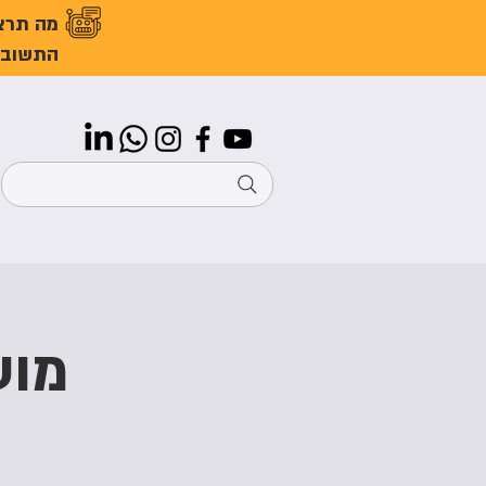
מה תרצ
התשובו
מוע