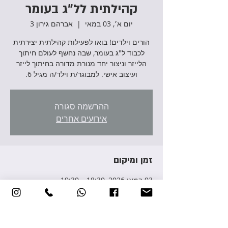
קהילתית לל"ג בעומר
יום א׳, 03 במאי
  |  
אברהם גירון 3
הורים וילדים! בואו לפעילות קהילתית יצירתית
לכבוד ל"ג בעומר, שבה נחשף לעולם חיתוך
הלייזר וניצור יחד מנורת מדורה בחיתוך לייזר
ועיצוב אישי. למבוגר/ת וילד/ה מגיל 6.
ההרשמה סגורה
אירועים אחרים
זמן ומיקום
03 במאי 2026, 18:30 – 19:30
אברהם גירון 3, אברהם גירון 3, יהוד מונוסון,
ישראל