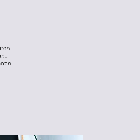
מ
מסחרי