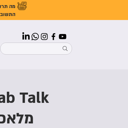
מה תרצ
התשובו
מלאכו