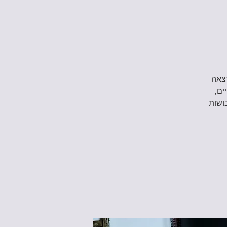
והרצאה
יים,
ושות