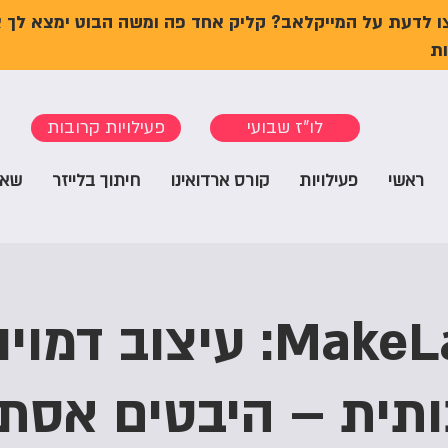
ו לדעת על המייקלאב? קליק אחד פה ומשה הבוט ימצא לך 
ת
לו"ז שבועי
פעילויות קרובות
ראשי
פעילויות
קורס ארדואינו
חיתוך בלייזר
שאל
MakeLab Talk: עיצוב 
תית – היבטים אסתט