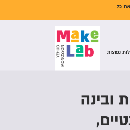
את כל
ות נפוצות
דמויות ובינה
יים,