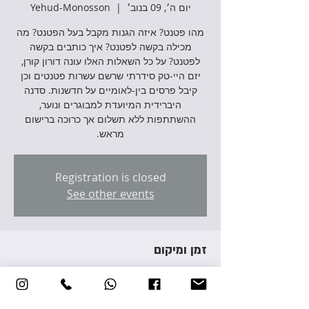
יום ה׳, 09 בנוב׳
  |  
Yehud-Monosson
מהו פטנט? איזה הגנות מקבל בעל הפטנט? מה
מכילה בקשה לפטנט? איך כותבים בקשה
לפטנט? על כל השאלות האלו עונה דורון קורן,
יזם היי-טק סידרתי שרשם עשרות פטנטים וכן
קיבל פרסים בין-לאומיים על חדשנות. סדנה
היברידית המיועדת למבוגרים ונוער,
ההשתתפות ללא תשלום אך כרוכה ברישום
מראש.
Registration is closed
See other events
זמן ומיקום
09 בנוב׳ 2023, 18:00 – 19:30
Yehud-Monosson, Avraham Giron St 3,
Yehud-Monosson, Israel