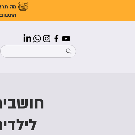
מה תרצ
התשובו
חושבים
לילדי