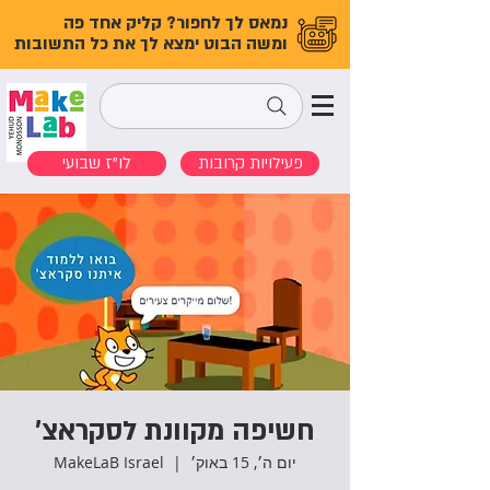
נמאס לך לחפור? קליק אחד פה
ומשה הבוט ימצא לך את כל התשובות
פעילויות קרובות
לו"ז שבועי
חשיפה מקוונת לסקראצ'
יום ה׳, 15 באוק׳
  |  
MakeLaB Israel