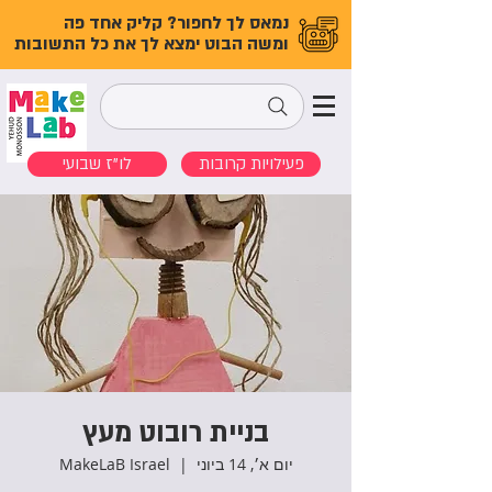
נמאס לך לחפור? קליק אחד פה
ומשה הבוט ימצא לך את כל התשובות
פעילויות קרובות
לו"ז שבועי
בניית רובוט מעץ
יום א׳, 14 ביוני
  |  
MakeLaB Israel