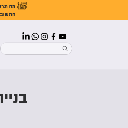
מה תרצ
התשובו
בנייה 