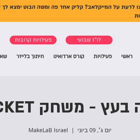
ו לדעת על המייקלאב? קליק אחד פה ומשה הבוט ימצא לך 
ת
לו"ז שבועי
פעילויות קרובות
ראשי
פעילויות
קורס ארדואינו
חיתוך בלייזר
שאל
בעץ - משחק PUCKET
יום ג׳, 09 ביוני
  |  
MakeLaB Israel