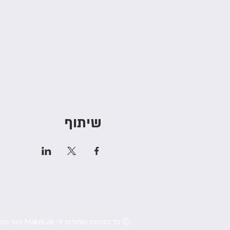
שיתוף
Ⓒ כל הזכויות שמורות ל- MakeLab יהוד מונוסון