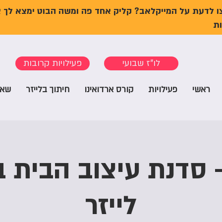
ו לדעת על המייקלאב? קליק אחד פה ומשה הבוט ימצא לך 
ת
לו"ז שבועי
פעילויות קרובות
ראשי
פעילויות
קורס ארדואינו
חיתוך בלייזר
שאל
 סדנת עיצוב הבית ב
לייזר