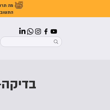
מה תרצ
התשובו
בדיקה-