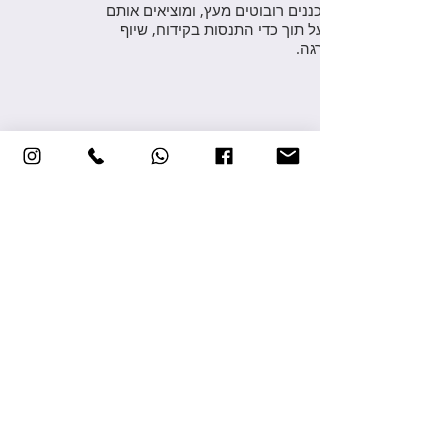
ומתכננים רובוטים מעץ, ומוציאים אותם
לפועל תוך כדי התנסות בקידוח, שיוף
והברגה.
גיל המשתתפים:
למבוגר וילד
מכיתה א'
מס' מפגשים:
1