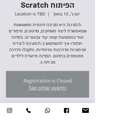
הפיתוח Scratch
יום ג׳, 10 באוק׳
  |  
Location is TBD
Scratch היא סביבה חינמית ומשעשעת
שמאפשרת ליצור משחקים, סרטונים, סיפורים
ועוד באמצעות קטעי קוד צבעוניים. בסדנה
תלמדו איך להשתמש ב-Scratch ליצירת
אנימציות מרהיבות ומיוחדות, ותקבלו הדרכה
ממומחים בתחום. הסדנה מיועדת לילדים
מכיתה ג.
Registration is Closed
See other events
זמן ומיקום
10 באוק׳ 2023, 11:00 – 12:30
Location is TBD