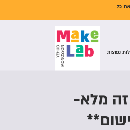
את כל
ות נפוצות
זה מלא-
שום**