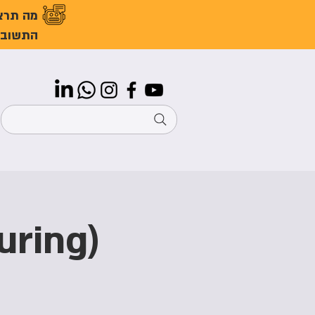
מה תרצ
התשובו