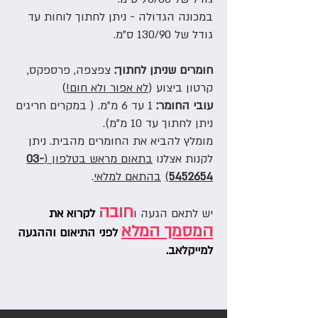
במכונה הגדולה - ניתן לחתוך לוחות עד
גודל של 130/90 ס"מ.
חומרים שניתן לחתוך:
צפצפה, פרספקס,
קרטון ביצוע (
לא אפור ולא חום!
)
עובי החומר:
1 עד 6 מ"מ. ( במקרים חריגים
ניתן לחתוך עד 10 מ"מ).
מומלץ להביא את החומרים מהבית. ניתן
לקנות אצלנו
בתאום מראש בטלפון (
03-
5452654
)
בהתאם למלאי
.
חובה
יש לתאם הגעה ו
לקרוא את
המסמך המלא
לפני התיאום וההגעה
למייקלאב.