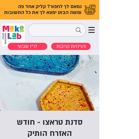
נמאס לך לחפור? קליק אחד פה
ומשה הבוט ימצא לך את כל התשובות
פעילויות קרובות
לו"ז שבועי
סדנת טראצו - חודש
האזרח הותיק