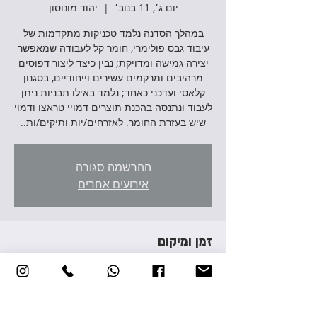
יום ג׳, 11 בנוב׳
  |  
יהוד מונוסון
במהלך הסדנה נלמד טכניקות מתקדמות של
עיבוד גבס פולימרי, חומר קל לעבודה שמאפשר
יצירה גמישה ומדויקת; נבין כיצד ליצור דפוסים
מרהיבים ומרקמים עשירים וייחודיים, בסגנון
קלאסי ועדכני כאחד; נלמד באילו תבניות ניתן
לעבוד ונתנסה בהכנת תוצרים דמויי טראצו ודמוי
שיש בעזרת החומר. לאזרחים/יות ותיקים/ות..
ההרשמה סגורה
אירועים אחרים
זמן ומיקום
11 בנוב׳ 2025, 11:00 – 14:00
יהוד מונוסון, אברהם גירון 3, יהוד מונוסון, ישראל