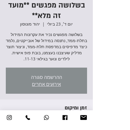
בשלושה מפגשים **מועד
זה מלא**
יום ד׳, 23 ביולי
  |  
יהוד מונוסון
בשלושה מפגשים נכיר את עקרונות המידול
בתלת-ממד, נתנסה במידול של אובייקטים, נלמד
כיצד מדפיסים במדפסת תלת-ממד, וניצור תוצר
מדליק שעיצבנו בעצמנו, בובת פופ אישית.
לילדים ונוער בגילאי 11-13.
ההרשמה סגורה
אירועים אחרים
זמן ומיקום
23 ביולי 2025, 11:00 – 13:00
יהוד מונוסון, אברהם גירון 3, יהוד מונוסון, ישראל