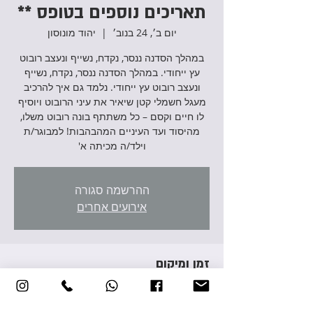
תאריכים נוספים בטופס **
יום ב׳, 24 בנוב׳
  |  
יהוד מונוסון
במהלך הסדנה ננסר, נקדח, נשייף ונעצב רובוט
עץ ייחודי. במהלך הסדנה ננסר, נקדח, נשייף
ונעצב רובוט עץ ייחודי. נלמד גם איך להרכיב
מעגל חשמלי קטן שיאיר את עיני הרובוט ויוסיף
לו חיים וקסם – כל משתתף בונה רובוט משלו,
מהיסוד ועד העיניים המהבהבות! למבוגר/ת
וילד/ה מכיתה א'
ההרשמה סגורה
אירועים אחרים
זמן ומיקום
24 בנוב׳ 2025, 17:00 – 19:30
יהוד מונוסון, אברהם גירון 3, יהוד מונוסון, ישראל