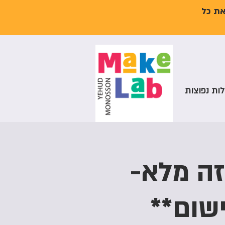
את כל
ות נפוצות
זה מלא-
שום**