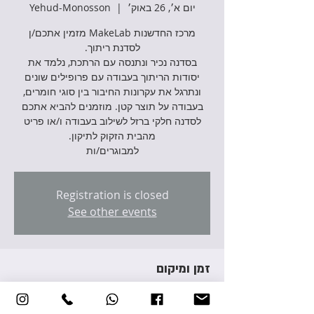
יום א׳, 26 באוק׳
  |  
Yehud-Monosson
מרכז החדשנות MakeLab מזמין אתכם/ן
בסדנה נכיר ונתנסה עם הרתכת, נלמד את
יסודות הריתוך בעבודה עם פרופילים שונים
ונתרגל את עקרונות החיבור בין סוגי חומרים,
בעבודה על תוצר קטן. מוזמנים להביא אתכם
לסדנה חלקי ברזל לשילוב בעבודה ו/או פריט
למבוגרים/ות
Registration is closed
See other events
זמן ומיקום
26 באוק׳ 2025, 18:00 – 20:00
Yehud-Monosson, Avraham Giron St 3,