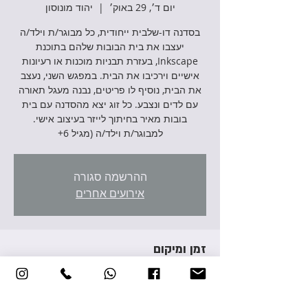
יום ד׳, 29 באוק׳
  |  
יהוד מונוסון
בסדנה דו-שלבית ייחודית, כל מבוגר/ת וילד/ה
יעצבו את בית הבובות שלהם בתוכנת
Inkscape, בעזרת תבניות מוכנות או רעיונות
אישיים וירכיבו את הבית. במפגש השני, נעצב
את הבית, נוסיף לו פריטים, נבנה מעגל תאורה
עם לדים ונצבע. כל זוג יצא מהסדנה עם בית
בובות מאיר בחיתוך לייזר בעיצוב אישי.
למבוגר/ת וילד/ה (מגיל 6+
ההרשמה סגורה
אירועים אחרים
זמן ומיקום
29 באוק׳ 2025, 17:00 – 20:00
יהוד מונוסון, אברהם גירון 3, יהוד מונוסון, ישראל